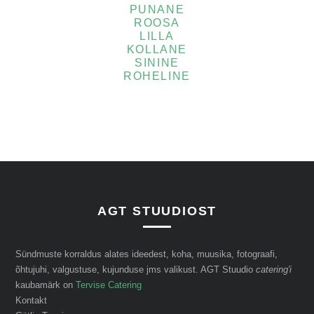
PUNANE
ROOSA
LILLA
KOLLANE
SININE
ROHELINE
AGT STUUDIOST
Sündmuste korraldus alates ideedest, koha, muusika, fotograafi,
õhtujuhi, valgustuse, kujunduse jms valikust. AGT Stuudio
catering'i
kaubamärk on
Tervise Catering
Kontakt