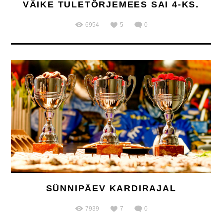
VÄIKE TULETÕRJEMEES SAI 4-KS.
6954
5
0
SÜNNIPÄEV KARDIRAJAL
7939
7
0