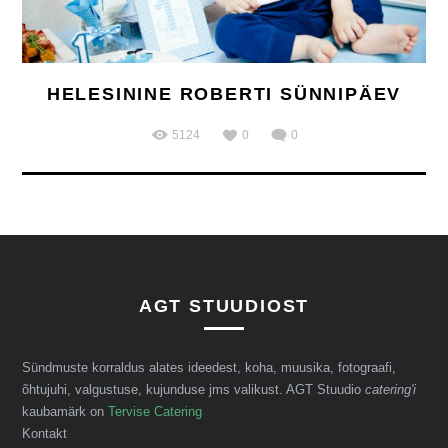
HELESININE ROBERTI SÜNNIPÄEV
5124
0
0
AGT STUUDIOST
Sündmuste korraldus alates ideedest, koha, muusika, fotograafi,
õhtujuhi, valgustuse, kujunduse jms valikust. AGT Stuudio
catering'i
kaubamärk on
Tervise Catering
Kontakt