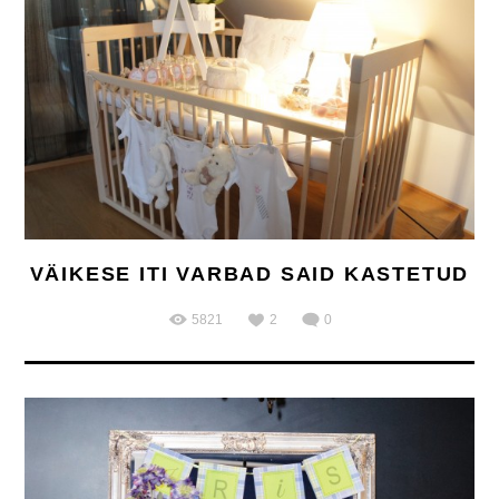
VÄIKESE ITI VARBAD SAID KASTETUD
5821
2
0