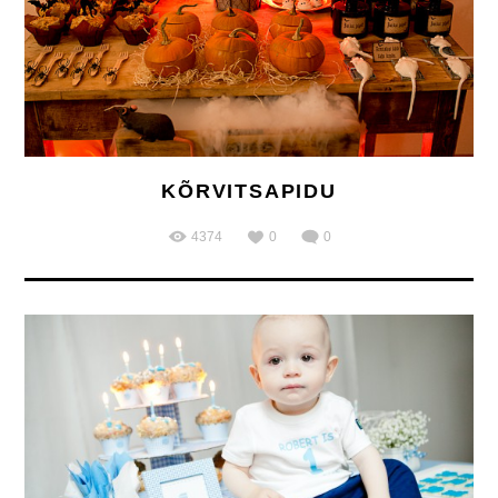
KÕRVITSAPIDU
4374
0
0