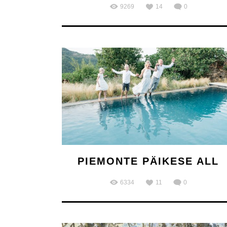
9269
14
0
PIEMONTE PÄIKESE ALL
6334
11
0