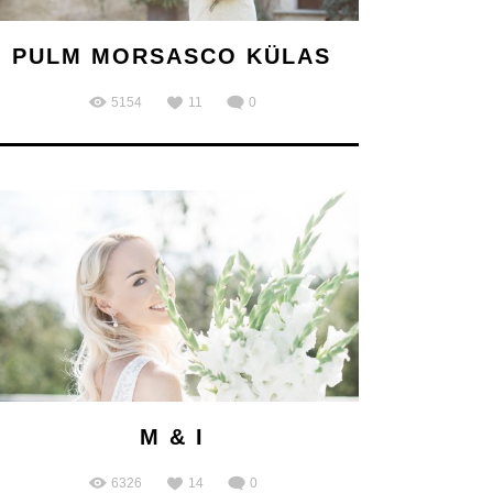
PULM MORSASCO KÜLAS
5154
11
0
M & I
6326
14
0