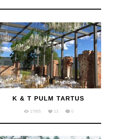
K & T PULM TARTUS
17005
13
0