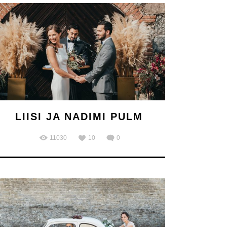
LIISI JA NADIMI PULM
11030
10
0