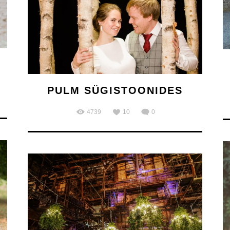
PULM SÜGISTOONIDES
4739
10
0