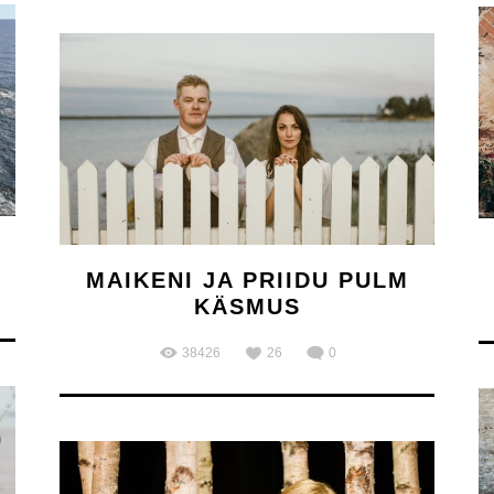
MAIKENI JA PRIIDU PULM
KÄSMUS
38426
26
0