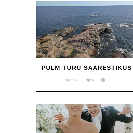
PULM TURU SAARESTIKUS
5773
6
0