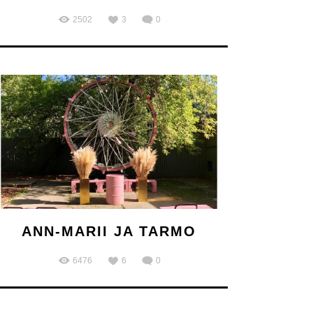
2502
3
0
ANN-MARII JA TARMO
6476
6
0