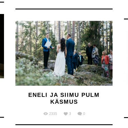
ENELI JA SIIMU PULM
KÄSMUS
2335
3
0