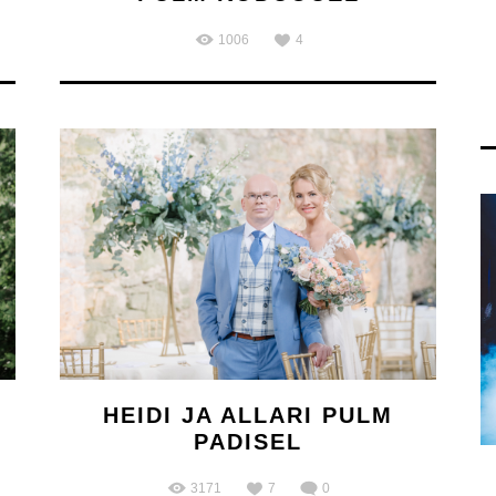
1006
4
HEIDI JA ALLARI PULM
PADISEL
3171
7
0