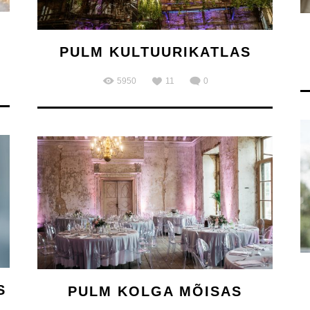
PULM KULTUURIKATLAS
5950
11
0
S
PULM KOLGA MÕISAS