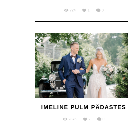
724
1
0
IMELINE PULM PÄDASTES
2876
2
0