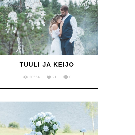
TUULI JA KEIJO
20554
21
0