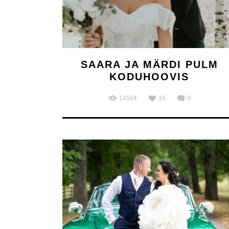
SAARA JA MÄRDI PULM
KODUHOOVIS
14504
16
0