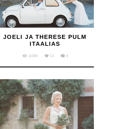
JOELI JA THERESE PULM
ITAALIAS
11090
12
0